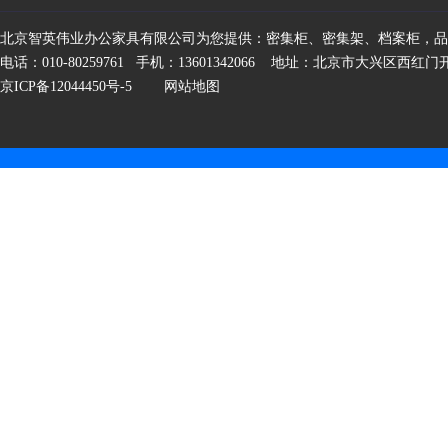
北京智英伟业办公家具有限公司为您提供：密集柜、密集架、档案柜，
电话：010-80259761 手机：13601342066 地址：北京市大兴区西红
京ICP备12044450号-5
网站地图