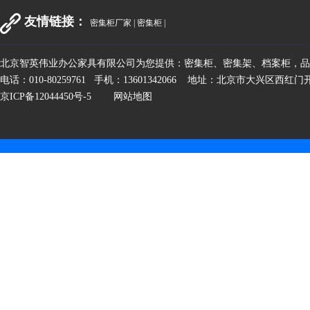
友情链接：
密集柜厂家
|
密集柜
|
北京智英伟业办公家具有限公司为您提供：密集柜、密集架、档案柜，
电话：010-80259761 手机：13601342066 地址：北京市大兴区西红
京ICP备12044450号-5
网站地图