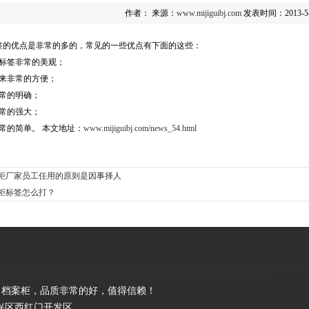
作者：
来源：
www.mijiguibj.com
发表时间：2013-5
签的优点是非常的多的，常见的一些优点有下面的这些：
柜标签非常的美观；
起来非常的方便；
非常的明确；
非常的强大；
常的简单。 本文地址：
www.mijiguibj.com/news_54.html
柜厂家员工任用的原则是因事择人
柜标签怎么打？
、档案柜，品质非常的好，值得信赖！
京市大兴区西红门开发区