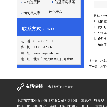
自动选层柜
智慧库房档案一
体化平台
钢制单人床
档案柜标
1、档案
2、使用
联系方式
CONTACT
3、分类
4、作用
电 话：010-80259761
5、粘贴非
手 机：13601342066
网 址：www.mijiguibj.com
地 址：北京市大兴区西红门开发区
上一篇：
档案
下一篇：
档案
友情链接：
密集柜厂家
|
密集柜
|
北京智英伟业办公家具有限公司为您提供：密集柜、密集架
电话：010-80259761 手机：13601342066 地址：北