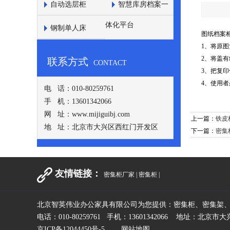
自动选层柜
智慧库房档案一
体化平台
钢制单人床
图纸档案
1、将原
2、将盖
联系方式
CONTACT
3、把复
4、使用
电 话：010-80259761
手 机：13601342066
网 址：www.mijiguibj.com
上一篇：
铁皮
地 址：北京市大兴区西红门开发区
下一篇：
密集
友情链接：
密集柜厂家
|
密集柜
|
北京智英伟业办公家具有限公司为您提供：密集柜、密集架
电话：010-80259761 手机：13601342066 地址：北
京ICP备12044450号-5
网站地图