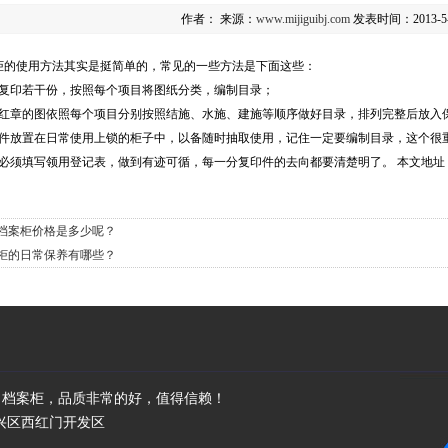
作者：
来源：
www.mijiguibj.com
发表时间：2013-5
柜的使用方法其实是挺简单的，常见的一些方法是下面这些：
图复印若干份，按照每个项目将图纸分类，编制目录；
有红章的图依照每个项目分别按照结施、水施、建施等顺序做好目录，排列完整后放入
印件放置在日常使用上锁的柜子中，以备随时抽取使用，记住一定要编制目录，这个很
者必须填写领用登记表，做到有迹可循，每一分复印件的去向都要清楚明了。 本文地址
档案柜价格是多少呢？
柜的日常保养有哪些？
、档案柜，品质非常的好，值得信赖！
京市大兴区西红门开发区