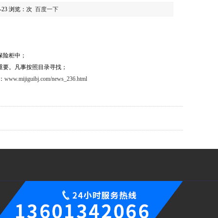
-23 浏览：
次
百度一下
保险柜中；
重要。凡事按照目录寻找；
：
www.mijiguibj.com/news_236.html