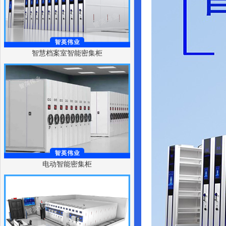
智慧档案室智能密集柜
电动智能密集柜