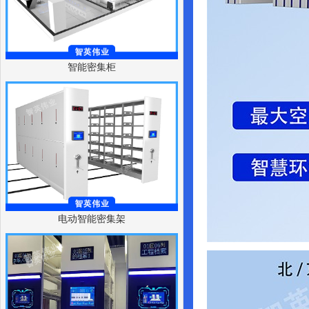
智能密集柜
电动智能密集架