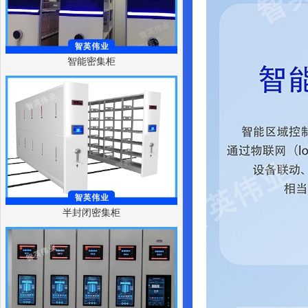
智能密集柜
半封闭密集柜