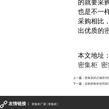
的就要采
也是不一
采购相比
出优质的
本文地址
密集柜
密
上一篇：
密集架的正确宣传
下一篇：
采购密集柜按照材
友情链接：
密集柜厂家
|
密集柜
|