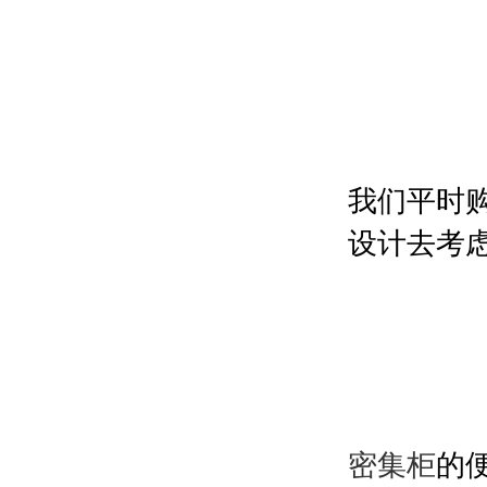
我们平时
设计去考
密集柜
的