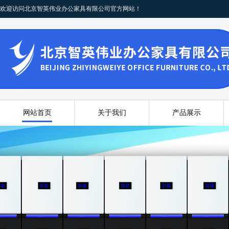
欢迎访问北京智英伟业办公家具有限公司官方网站！
网站首页
关于我们
产品展示