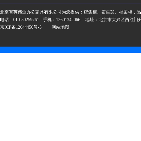
北京智英伟业办公家具有限公司为您提供：密集柜、密集架、档案柜，
电话：010-80259761 手机：13601342066 地址：北京市大兴区西红
京ICP备12044450号-5
网站地图