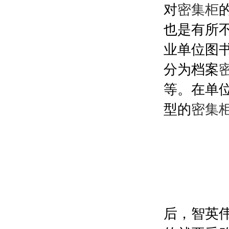
对
密集柜
也是有所
业单位图
分为档案
等。在单
型的
密集
后，智英