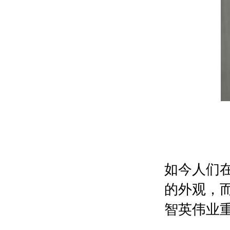
如今人们
的外观，
智英伟业