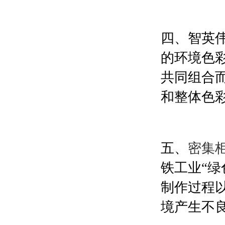
四、智英
的环境色
共同组合
和整体色
五、
密集
铁工业“绿
制作过程
境产生不